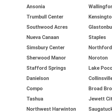
Ansonia
Wallingfo
Trumbull Center
Kensingto
Southwood Acres
Glastonbu
Nueva Canaan
Staples
Simsbury Center
Northfor
Sherwood Manor
Noroton
Stafford Springs
Lake Poc
Danielson
Collinsvill
Compo
Broad Br
Tashua
Jewett Ci
Northwest Harwinton
Saugatuc