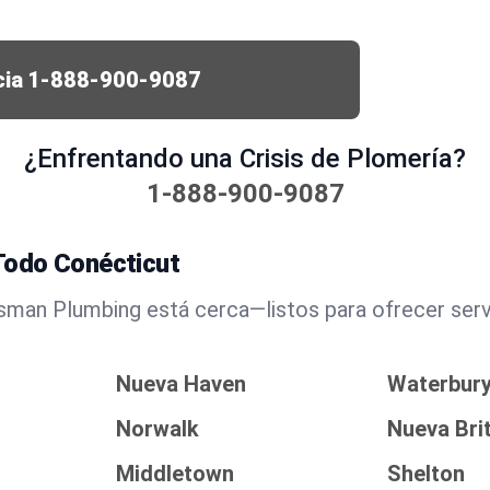
cia
1-888-900-9087
¿Enfrentando una Crisis de Plomería?
1-888-900-9087
Todo Conécticut
man Plumbing está cerca—listos para ofrecer servi
Nueva Haven
Waterbur
Norwalk
Nueva Bri
Middletown
Shelton