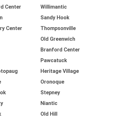
rd Center
Willimantic
n
Sandy Hook
ry Center
Thompsonville
Old Greenwich
d
Branford Center
Pawcatuck
otopaug
Heritage Village
e
Oronoque
ook
Stepney
ty
Niantic
k
Old Hill