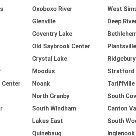
ts
Oxoboxo River
West Sim
Glenville
Deep Rive
Coventry Lake
Bethlehem
Old Saybrook Center
Plantsvill
Crystal Lake
Ridgebury
r
Moodus
Stratfor
 Center
Noank
Tariffville
North Granby
South Cov
r
South Windham
Canton Va
Lakes East
South Wo
Quinebaug
Inglenook