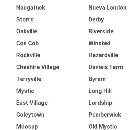
Naugatuck
Nueva London
Storrs
Derby
Oakville
Riverside
Cos Cob
Winsted
Rockville
Hazardville
Cheshire Village
Daniels Farm
Terryville
Byram
Mystic
Long Hill
East Village
Lordship
Coleytown
Pemberwick
Moosup
Old Mystic