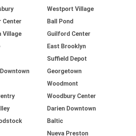
sbury
Westport Village
r Center
Ball Pond
 Village
Guilford Center
e
East Brooklyn
Suffield Depot
d Downtown
Georgetown
Woodmont
entry
Woodbury Center
lley
Darien Downtown
odstock
Baltic
Nueva Preston