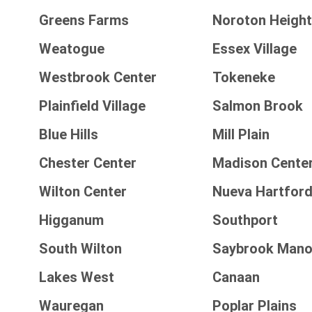
Greens Farms
Noroton Heigh
Weatogue
Essex Village
Westbrook Center
Tokeneke
Plainfield Village
Salmon Brook
Blue Hills
Mill Plain
Chester Center
Madison Cente
Wilton Center
Nueva Hartford
Higganum
Southport
South Wilton
Saybrook Mano
Lakes West
Canaan
Wauregan
Poplar Plains