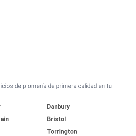
cios de plomería de primera calidad en tu
y
Danbury
tain
Bristol
Torrington