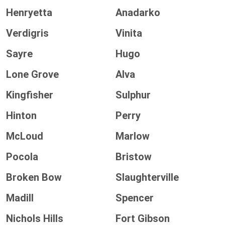
Henryetta
Anadarko
Verdigris
Vinita
Sayre
Hugo
Lone Grove
Alva
Kingfisher
Sulphur
Hinton
Perry
McLoud
Marlow
Pocola
Bristow
Broken Bow
Slaughterville
Madill
Spencer
Nichols Hills
Fort Gibson