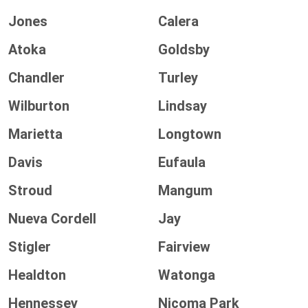
Jones
Calera
Atoka
Goldsby
Chandler
Turley
Wilburton
Lindsay
Marietta
Longtown
Davis
Eufaula
Stroud
Mangum
Nueva Cordell
Jay
Stigler
Fairview
Healdton
Watonga
Hennessey
Nicoma Park