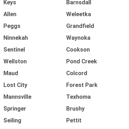
Keys
Barnsdall
Allen
Weleetka
Peggs
Grandfield
Ninnekah
Waynoka
Sentinel
Cookson
Wellston
Pond Creek
Maud
Colcord
Lost City
Forest Park
Mannsville
Texhoma
Springer
Brushy
Seiling
Pettit