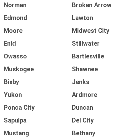
Norman
Broken Arrow
Edmond
Lawton
Moore
Midwest City
Enid
Stillwater
Owasso
Bartlesville
Muskogee
Shawnee
Bixby
Jenks
Yukon
Ardmore
Ponca City
Duncan
Sapulpa
Del City
Mustang
Bethany