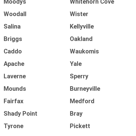
Moodys
Whitehorn Cove
Woodall
Wister
Salina
Kellyville
Briggs
Oakland
Caddo
Waukomis
Apache
Yale
Laverne
Sperry
Mounds
Burneyville
Fairfax
Medford
Shady Point
Bray
Tyrone
Pickett