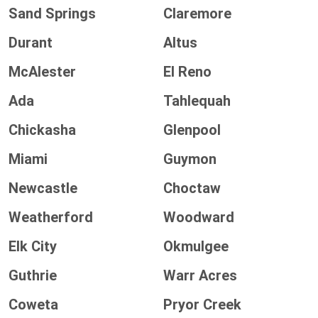
Sand Springs
Claremore
Durant
Altus
McAlester
El Reno
Ada
Tahlequah
Chickasha
Glenpool
Miami
Guymon
Newcastle
Choctaw
Weatherford
Woodward
Elk City
Okmulgee
Guthrie
Warr Acres
Coweta
Pryor Creek