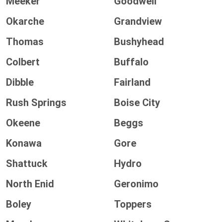
Meeker
Goodwell
Okarche
Grandview
Thomas
Bushyhead
Colbert
Buffalo
Dibble
Fairland
Rush Springs
Boise City
Okeene
Beggs
Konawa
Gore
Shattuck
Hydro
North Enid
Geronimo
Boley
Toppers