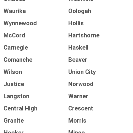
Waurika
Oologah
Wynnewood
Hollis
McCord
Hartshorne
Carnegie
Haskell
Comanche
Beaver
Wilson
Union City
Justice
Norwood
Langston
Warner
Central High
Crescent
Granite
Morris
Hooker
Minco