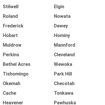
Stilwell
Elgin
Roland
Nowata
Frederick
Dewey
Hobart
Hominy
Muldrow
Mannford
Perkins
Cleveland
Bethel Acres
Wewoka
Tishomingo
Park Hill
Okemah
Checotah
Cache
Tonkawa
Heavener
Pawhuska