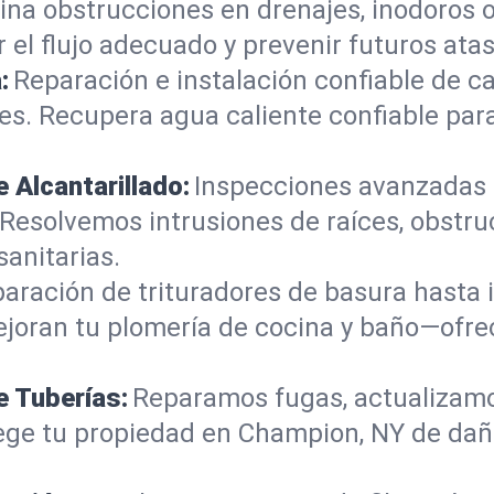
ina obstrucciones en drenajes, inodoros 
 el flujo adecuado y prevenir futuros at
:
Reparación e instalación confiable de 
tes. Recupera agua caliente confiable pa
 Alcantarillado:
Inspecciones avanzadas 
 Resolvemos intrusiones de raíces, obstr
anitarias.
aración de trituradores de basura hasta in
mejoran tu plomería de cocina y baño—ofr
e Tuberías:
Reparamos fugas, actualizamo
ege tu propiedad en Champion, NY de daño