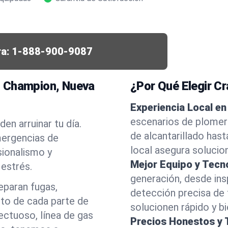
a:
1-888-900-9087
n Champion, Nueva
¿Por Qué Elegir C
Experiencia Local e
escenarios de plomerí
en arruinar tu día.
de alcantarillado has
ergencias de
local asegura solucio
ionalismo y
Mejor Equipo y Tecn
estrés.
generación, desde ins
eparan fugas,
detección precisa de
nto de cada parte de
solucionen rápido y b
ectuoso, línea de gas
Precios Honestos y 