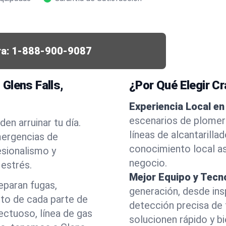
a:
1-888-900-9087
Glens Falls,
¿Por Qué Elegir C
Experiencia Local en 
escenarios de plomerí
en arruinar tu día.
líneas de alcantarill
ergencias de
conocimiento local as
esionalismo y
negocio.
estrés.
Mejor Equipo y Tecn
eparan fugas,
generación, desde ins
nto de cada parte de
detección precisa de
ectuoso, línea de gas
solucionen rápido y b