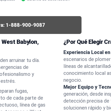
a:
1-888-900-9087
 West Babylon,
¿Por Qué Elegir C
Experiencia Local en
escenarios de plomer
en arruinar tu día.
líneas de alcantarill
ergencias de
conocimiento local as
ofesionalismo y
negocio.
estrés.
Mejor Equipo y Tecn
eparan fugas,
generación, desde ins
nto de cada parte de
detección precisa de
ectuoso, línea de gas
solucionen rápido y b