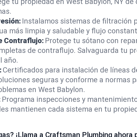
ege tu propiedad en West Babylon, NY de 
mas.
resión:
Instalamos sistemas de filtración 
ua más limpia y saludable y flujo constan
 Contraflujo:
Protege tu sótano con repa
ompletas de contraflujo. Salvaguarda tu 
l año.
:
Certificados para instalación de líneas d
oluciones seguras y conforme a normas 
roblemas en West Babylon.
:
Programa inspecciones y mantenimiento 
ales mantienen cada sistema en tu propi
gas? ¡Llama a Craftsman Plumbing ahora p