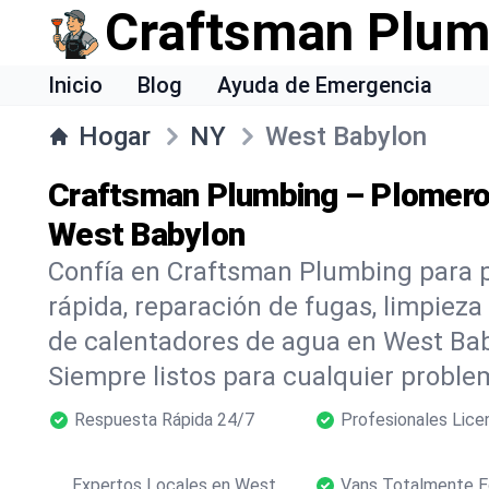
Craftsman Plum
Inicio
Blog
Ayuda de Emergencia
Hogar
NY
West Babylon
Craftsman Plumbing – Plomero
West Babylon
Confía en Craftsman Plumbing para 
rápida, reparación de fugas, limpieza
de calentadores de agua en West Bab
Siempre listos para cualquier proble
Respuesta Rápida 24/7
Profesionales Lice
Expertos Locales en West
Vans Totalmente E