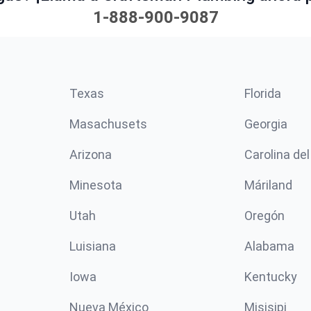
1-888-900-9087
Texas
Florida
Masachusets
Georgia
Arizona
Carolina del
Minesota
Máriland
Utah
Oregón
Luisiana
Alabama
Iowa
Kentucky
Nueva México
Misisipi